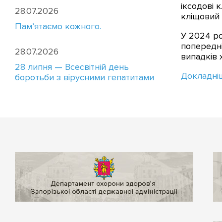
іксодові 
28.07.2026
кліщовий 
Пам’ятаємо кожного.
У 2024 ро
попередні
28.07.2026
випадків
28 липня — Всесвітній день
Докладні
боротьби з вірусними гепатитами