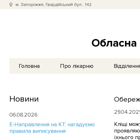
м. Запоріжжя, Гвардійський бул., 142
Обласна 
Головна
Про лікарню
Відділенн
Новини
Обережн
29.04.202
06.08.2026
Кліщі мож
E-Направлення на КТ: нагадуємо
проявляют
правила виписування
їхнього п