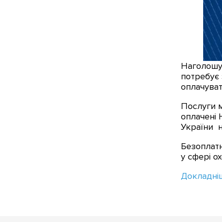
Наголошує
потребує 
оплачуват
Послуги м
оплачені 
України н
Безоплатн
у сфері о
Докладні