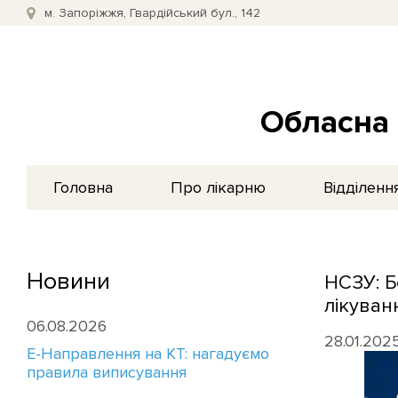
м. Запоріжжя, Гвардійський бул., 142
Обласна 
Головна
Про лікарню
Відділенн
Новини
НСЗУ: Б
лікуван
06.08.2026
28.01.202
E-Направлення на КТ: нагадуємо
правила виписування