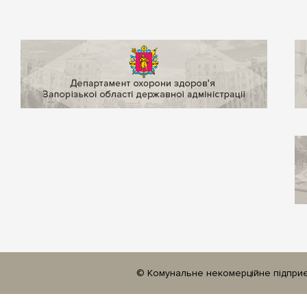
© Комунальне некомерційне підприєм