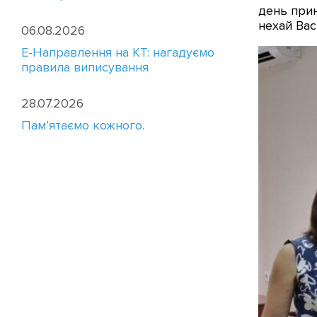
день прин
нехай Вас
06.08.2026
E-Направлення на КТ: нагадуємо
правила виписування
28.07.2026
Пам’ятаємо кожного.