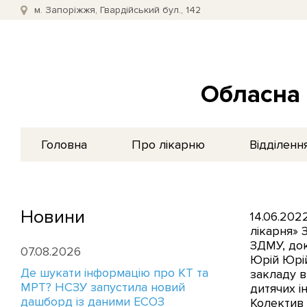
м. Запоріжжя, Гвардійський бул., 142
Обласна 
Головна
Про лікарню
Відділенн
Новини
14.06.202
лікарня» 
ЗДМУ, док
07.08.2026
Юрій Юрій
Де шукати інформацію про КТ та
закладу в
МРТ? НСЗУ запустила новий
дитячих і
дашборд із даними ЕСОЗ
Колектив 