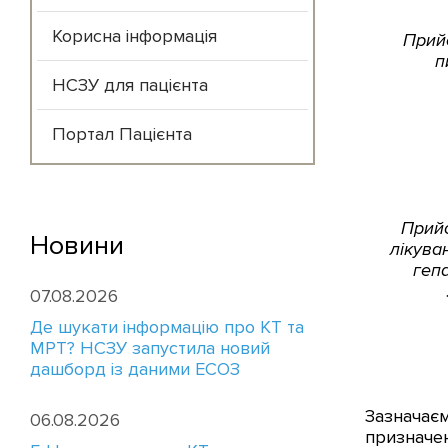
Корисна інформація
Прий
п
НСЗУ для пацієнта
Портал Пацієнта
Прийо
Новини
лікува
гепа
07.08.2026
Де шукати інформацію про КТ та
МРТ? НСЗУ запустила новий
дашборд із даними ЕСОЗ
Зазначаєм
06.08.2026
призначен