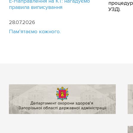
E-Направлення на КТ: нагадуємо
процедури
правила виписування
УЗД).
28.07.2026
Пам’ятаємо кожного.