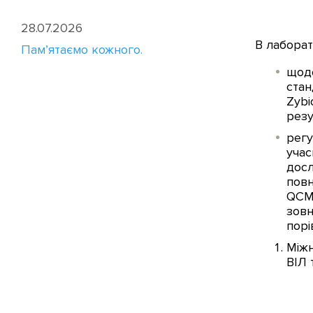
28.07.2026
В лаборат
Пам’ятаємо кожного.
щоде
стан
Zybi
резу
регу
учас
досл
повн
QCMD
зовн
порі
Міжн
ВІЛ 