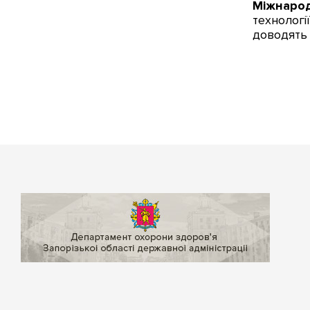
Міжнарод
технологі
доводять 