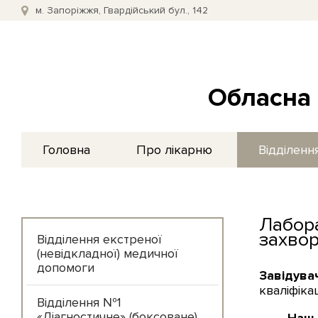
м. Запоріжжя, Гвардійський бул., 142
Обласна 
Головна
Про лікарню
Відділенн
Лабора
захво
Відділення екстреної
(невідкладної) медичної
допомоги
Завідувач
кваліфікац
Відділення №1
«Діагностичне» (боксоване)