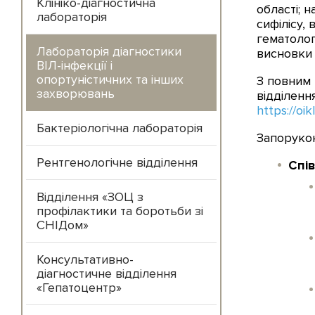
Клініко-діагностична
області; 
лабораторія
сифілісу,
гематолог
Лабораторія діагностики
висновки 
ВІЛ-інфекції і
опортуністичних та інших
З повним 
захворювань
відділенн
https://oik
Бактеріологічна лабораторія
Запорукою
Рентгенологічне відділення
Спів
Відділення «ЗОЦ з
профілактики та боротьби зі
СНІДом»
Консультативно-
діагностичне відділення
«Гепатоцентр»