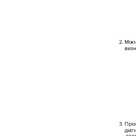
Міжн
визн
Прог
діаг