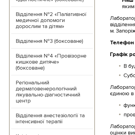
Наш 
яким
Відділення №2 «Паліативної
Лаборатор
медичної допомоги
відділенн
дорослим та дітям»
м. Запоріж
Відділення №3 (боксоване)
Телефон 
Графік р
Відділення №4 «Провізорне
кишкове дитяче»
В бу
(боксоване)
Субо
Регіональний
Лаборатор
дерматовенерологічний
єдиною в 
лікувально-діагностичний
центр
функ
пров
Відділення анестезіології та
інтенсивної терапії
Лаборатор
оцінки ви