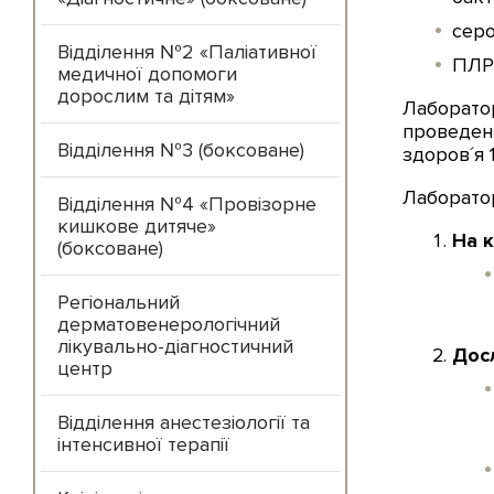
серо
Відділення №2 «Паліативної
ПЛР-
медичної допомоги
дорослим та дітям»
Лаборатор
проведенн
Відділення №3 (боксоване)
здоров´я 
Лаборатор
Відділення №4 «Провізорне
кишкове дитяче»
На 
(боксоване)
Регіональний
дерматовенерологічний
лікувально-діагностичний
Дос
центр
Відділення анестезіології та
інтенсивної терапії