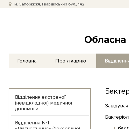
м. Запоріжжя, Гвардійський бул., 142
Обласна 
Головна
Про лікарню
Відділенн
Бактер
Відділення екстреної
(невідкладної) медичної
Завідувач
допомоги
Бактеріол
Відділення №1
бакт
«Діагностичне» (боксоване)