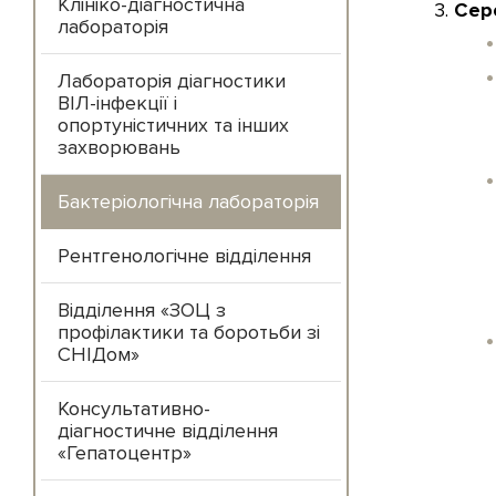
Клініко-діагностична
Сер
лабораторія
Лабораторія діагностики
ВІЛ-інфекції і
опортуністичних та інших
захворювань
Бактеріологічна лабораторія
Рентгенологічне відділення
Відділення «ЗОЦ з
профілактики та боротьби зі
СНІДом»
Консультативно-
діагностичне відділення
«Гепатоцентр»