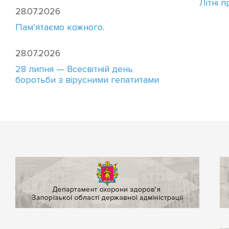
Літні 
28.07.2026
Пам’ятаємо кожного.
28.07.2026
28 липня — Всесвітній день
боротьби з вірусними гепатитами