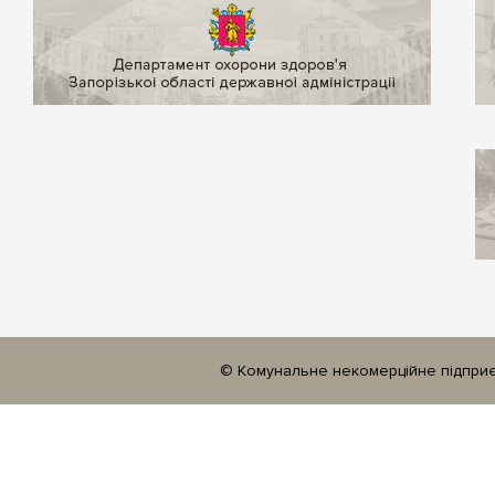
© Комунальне некомерційне підприєм