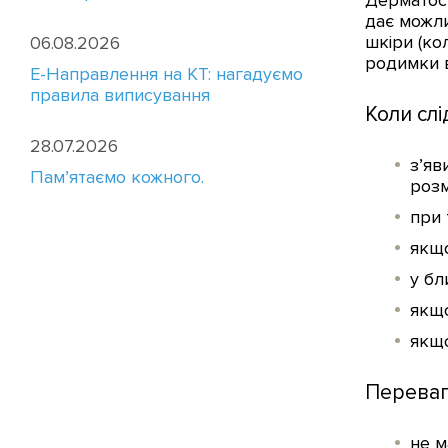
Дерматоск
дає можли
шкіри (ко
06.08.2026
родимки в
E-Направлення на КТ: нагадуємо
правила виписування
Коли сл
28.07.2026
з’яв
Пам’ятаємо кожного.
розм
при 
якщо
у бл
якщо
якщо
Переваг
не м