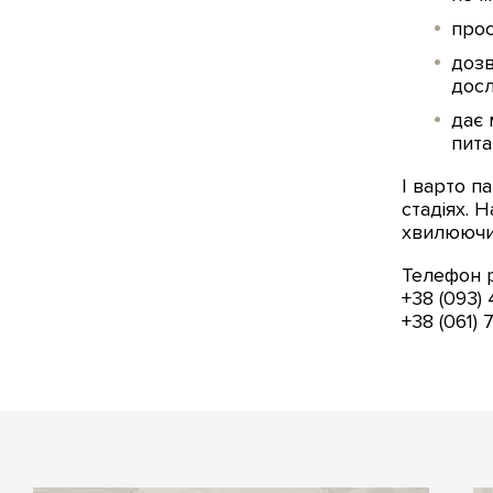
прос
дозв
досл
дає 
пита
І варто п
стадіях. 
хвилюючи
Телефон 
+38 (093)
+38 (061)