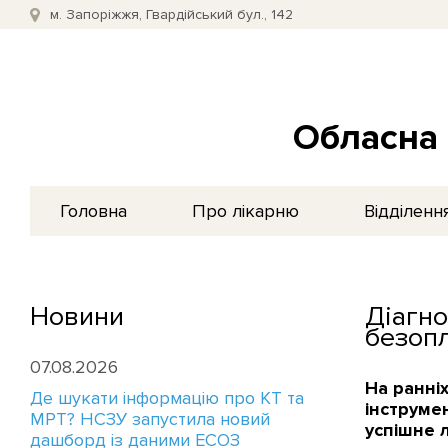
м. Запоріжжя, Гвардійський бул., 142
Обласна 
Головна
Про лікарню
Відділенн
Новини
Діагн
безопл
07.08.2026
На ранні
Де шукати інформацію про КТ та
інструме
МРТ? НСЗУ запустила новий
успішне 
дашборд із даними ЕСОЗ