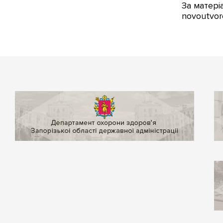
За матеріа
novoutvor