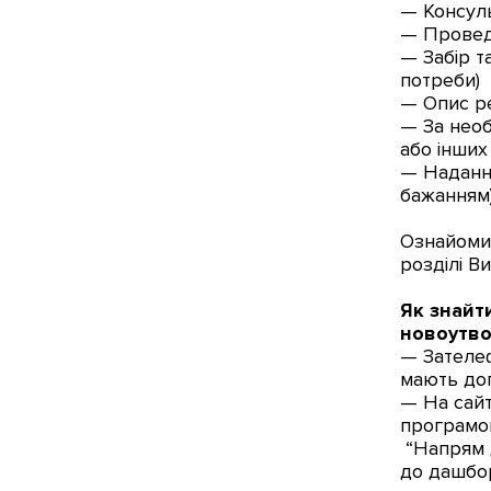
— Консуль
— Проведе
— Забір т
потреби)
— Опис ре
— За необ
або інших
— Надання
бажанням
Ознайомит
розділі В
Як знайт
новоутв
— Зателеф
мають дог
— На сайт
програмою
“Напрям д
до дашбо