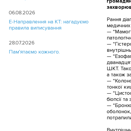
громадян
захворюв
06.08.2026
Рання ді
E-Направлення на КТ: нагадуємо
медичних 
правила виписування
— “Мамог
патологіч
28.07.2026
— “Гістер
внутрішнь
Пам’ятаємо кожного.
— “Езофа
дванадцят
ШКТ. Тако
а також за
— “Колоно
тонкої ки
— “Цистос
біопсії та
— “Бронхо
оболонок,
потрапили
Внутрішнь