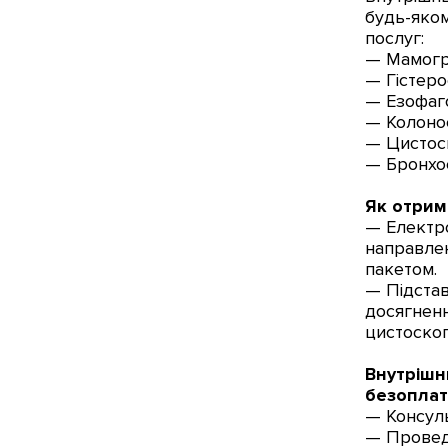
будь-яком
послуг:
— Мамогра
— Гістеро
— Езофаго
— Колонос
— Цистоск
— Бронхос
Як отрим
— Електро
направлен
пакетом.
— Підстав
досягненн
цистоскоп
Внутрішн
безоплат
— Консуль
— Провед