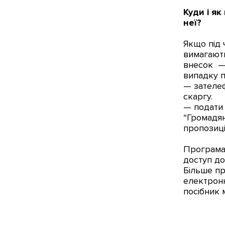
Куди і я
неї?
Якщо під 
вимагають
внесок — 
випадку 
— зателеф
скаргу.
— подати 
“Громадян
пропозиці
Програма 
доступ до
Більше пр
електронн
посібник