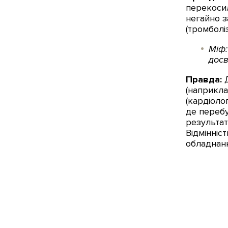
перекосил
негайно з
(тромболі
Міф:
досв
Правда:
Д
(наприклад
(кардіоло
де перебу
результат
Відмінніст
обладнанн