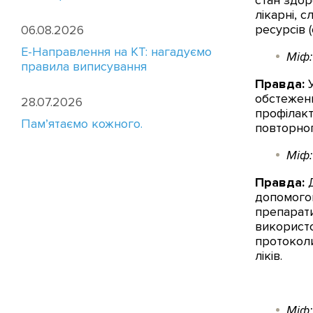
стан здор
лікарні, 
ресурсів 
06.08.2026
E-Направлення на КТ: нагадуємо
Міф:
правила виписування
Правда:
У
обстеженн
28.07.2026
профілакт
Пам’ятаємо кожного.
повторног
Міф:
Правда:
Д
допомогою
препарати
використо
протоколи
ліків.
Міф: