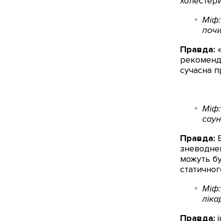
холестери
Міф:
почи
Правда:
«
рекоменда
сучасна п
Міф:
саун
Правда:
В
зневоднен
можуть бу
статичног
Міф:
ліка
Правда:
і