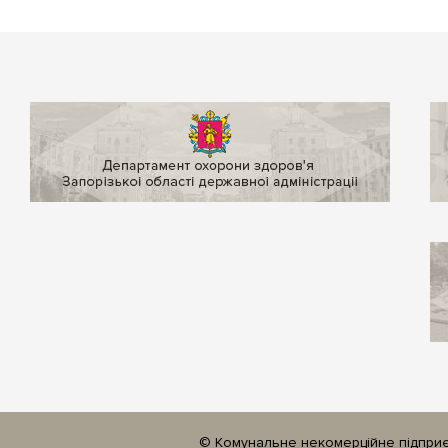
© Комунальне некомерційне підприєм