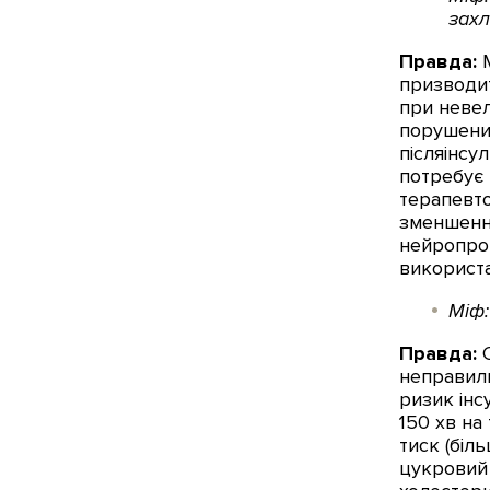
захл
Правда:
М
призводит
при невел
порушених
післяінсу
потребує 
терапевто
зменшення
нейропрот
використа
Міф:
Правда:
С
неправиль
ризик інс
150 хв на
тиск (біл
цукровий 