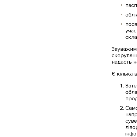
пасп
облі
посв
учас
скла
Зауважимо
скеруванн
надасть н
Є кілька 
Зате
обла
прод
Само
напр
суве
ліво
інфо