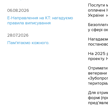
Послуги м
оплачені 
06.08.2026
України н
E-Направлення на КТ: нагадуємо
правила виписування
Безоплатн
у сфері о
28.07.2026
Нагадаємо
Пам’ятаємо кожного.
постаново
На 2025 р
проекту. 
Отримати 
ветерани 
«Зубопрот
територіал
Для отрим
формі (пр
пред’явле