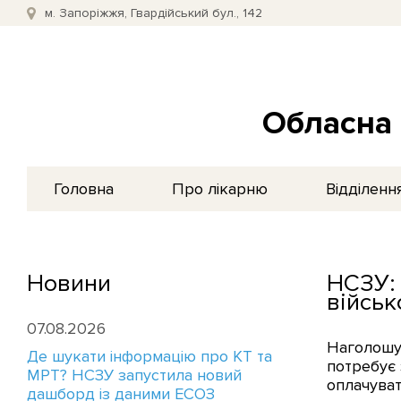
м. Запоріжжя, Гвардійський бул., 142
Обласна 
Головна
Про лікарню
Відділенн
Новини
НСЗУ: 
військ
07.08.2026
Наголошує
Де шукати інформацію про КТ та
потребує 
МРТ? НСЗУ запустила новий
оплачуват
дашборд із даними ЕСОЗ