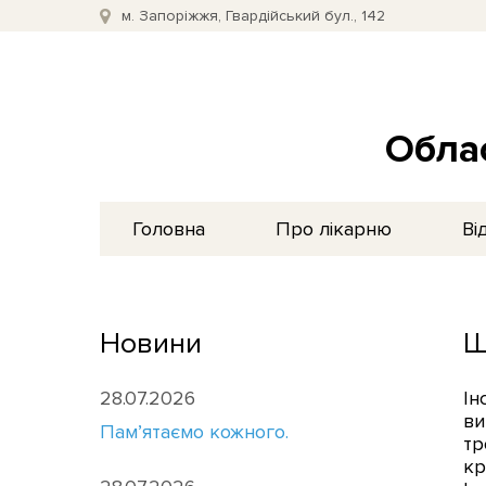
м. Запоріжжя, Гвардійський бул., 142
Облас
Головна
Про лікарню
Ві
Новини
Щ
28.07.2026
Ін
ви
Пам’ятаємо кожного.
тр
кр