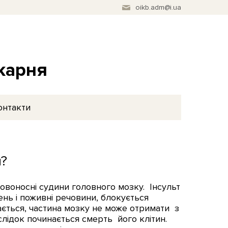
oikb.adm@i.ua
ікарня
онтакти
и?
ровоносні судини головного мозку. Інсульт
ень і поживні речовини, блокується
ається, частина мозку не може отримати з
лідок починається смерть його клітин.