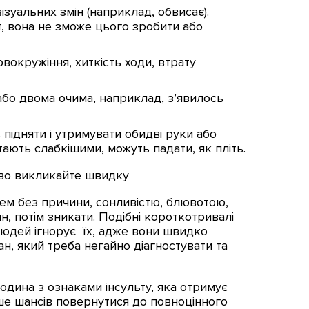
зуальних змін (наприклад, обвисає).
т, вона не зможе цього зробити або
вокружіння, хиткість ходи, втрату
або двома очима, наприклад, зʼявилось
ь підняти і утримувати обидві руки або
тають слабкішими, можуть падати, як пліть.
ово викликайте швидку
ем без причини, сонливістю, блювотою,
н, потім зникати. Подібні короткотривалі
ь людей ігнорує їх, адже вони швидко
н, який треба негайно діагностувати та
юдина з ознаками інсульту, яка отримує
ше шансів повернутися до повноцінного