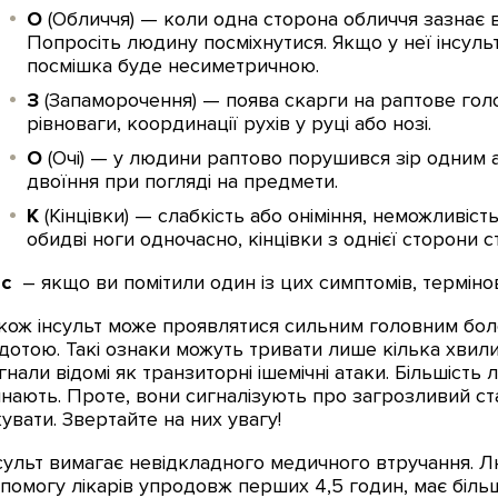
О
(Обличчя) — коли одна сторона обличчя зазнає ві
Попросіть людину посміхнутися. Якщо у неї інсуль
посмішка буде несиметричною.
З
(Запаморочення) — поява скарги на раптове голо
рівноваги, координації рухів у руці або нозі.
О
(Очі) — у людини раптово порушився зір одним 
двоїння при погляді на предмети.
К
(Кінцівки) — слабкість або оніміння, неможливіст
обидві ноги одночасно, кінцівки з однієї сторони с
с
– якщо ви помітили один із цих симптомів, термін
кож інсульт може проявлятися сильним головним бол
дотою. Такі ознаки можуть тривати лише кілька хвили
гнали відомі як транзиторні ішемічні атаки. Більшіст
нають. Проте, вони сигналізують про загрозливий ста
кувати. Звертайте на них увагу!
сульт вимагає невідкладного медичного втручання. Л
помогу лікарів упродовж перших 4,5 годин, має біль