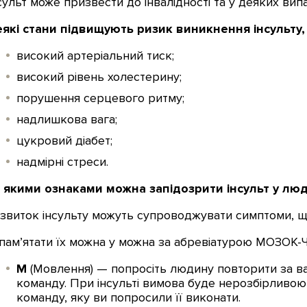
сульт може призвести до інвалідності та у деяких вип
які стани підвищують ризик виникнення інсульту,
високий артеріальний тиск;
високий рівень холестерину;
порушення серцевого ритму;
надлишкова вага;
цукровий діабет;
надмірні стреси.
 якими ознаками можна запідозрити інсульт у люд
звиток інсульту можуть супроводжувати симптоми, щ
пам’ятати їх можна у можна за абревіатурою МОЗОК-Ч
М
(Мовлення) — попросіть людину повторити за в
команду. При інсульті вимова буде нерозбірливою
команду, яку ви попросили її виконати.