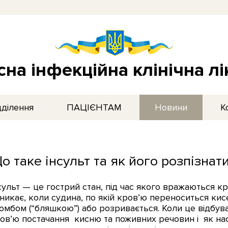
на інфекційна клінічна л
дділення
ПАЦІЄНТАМ
Новини
К
о таке інсульт та як його розпізнат
сульт — це гострий стан, під час якого вражаються к
никає, коли судина, по якій кров’ю переноситься кис
омбом (“бляшкою”) або розривається. Коли це відбув
ов’ю постачання кисню та поживних речовин і як нас