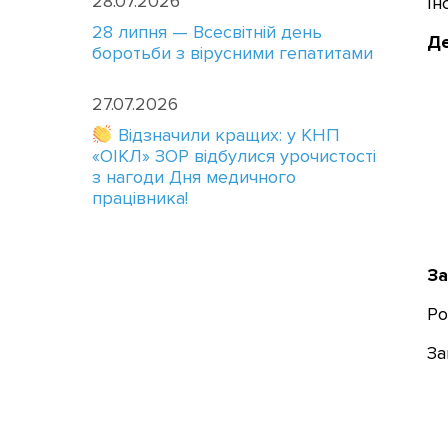
28.07.2026
Ін
28 липня — Всесвітній день
Де
боротьби з вірусними гепатитами
27.07.2026
Відзначили кращих: у КНП
«ОІКЛ» ЗОР відбулися урочистості
з нагоди Дня медичного
працівника!
За
Ро
За