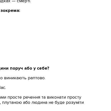
адках — смерті.
 зокрема:
ини поруч або у себе?
о виникають раптово.
ас.
ами просте речення та виконати просту
, плутаною або людина не буде розуміти