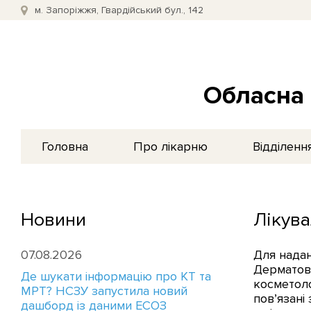
м. Запоріжжя, Гвардійський бул., 142
Обласна 
Головна
Про лікарню
Відділенн
Новини
Лікува
07.08.2026
Для надан
Дерматове
Де шукати інформацію про КТ та
косметоло
МРТ? НСЗУ запустила новий
пов’язані
дашборд із даними ЕСОЗ