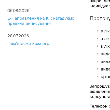
шкіри, де
індивідуа
06.08.2026
E-Направлення на КТ: нагадуємо
Пропону
правила виписування
з лі
28.07.2026
з лі
Пам’ятаємо кожного.
з лі
вида
вида
вида
кріо
Запрошуєм
відділенн
консульта
Телефон 