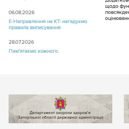
Додатков
щодо фун
повсякден
06.08.2026
оцінюванн
E-Направлення на КТ: нагадуємо
правила виписування
28.07.2026
Пам’ятаємо кожного.