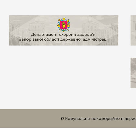
© Комунальне некомерційне підприєм