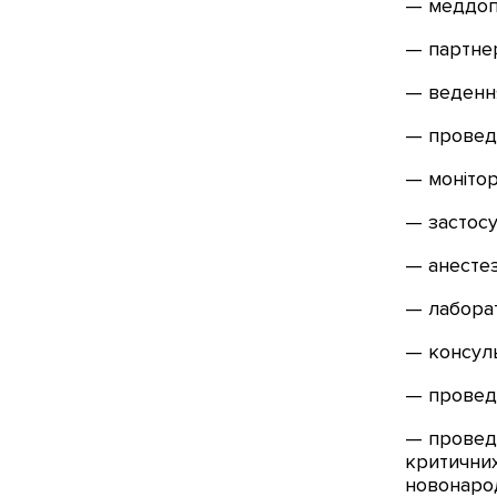
— меддоп
— партне
— ведення
— провед
— монітор
— застосу
— анестез
— лаборат
— консуль
— проведе
— проведе
критични
новонаро