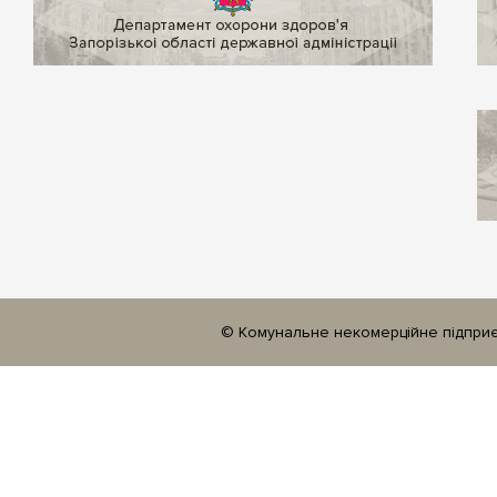
© Комунальне некомерційне підприєм