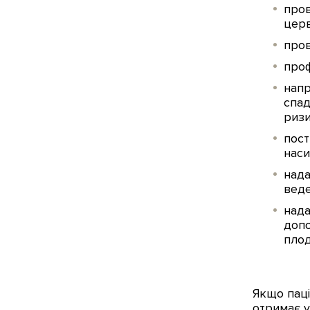
пров
церв
пров
проф
напр
спад
ризи
пост
наси
нада
веде
нада
допо
плод
Якщо паціє
отримає у