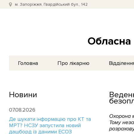
м. Запоріжжя, Гвардійський бул., 142
Обласна 
Головна
Про лікарню
Відділенн
Новини
Веденн
безопл
07.08.2026
Охорона м
Де шукати інформацію про КТ та
Тому неза
МРТ? НСЗУ запустила новий
розрахову
дашборд із даними ЕСОЗ