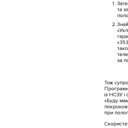
Зате
та з
поло
Знай
«Укл
гара
«35.
тако
теле
за п
Тож супро
Програми 
із НСЗУ і
«Буду мам
покрокови
при полог
Скористат