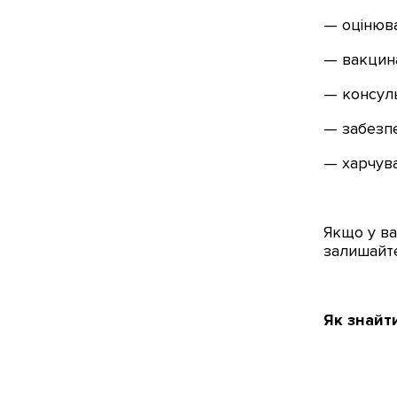
— оцінюв
— вакцин
— консуль
— забезпе
— харчува
Якщо у ва
залишайте
Як знайт