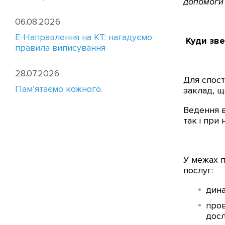
допомоги
06.08.2026
E-Направлення на КТ: нагадуємо
Куди зве
правила виписування
28.07.2026
Для спост
Пам’ятаємо кожного.
заклад, щ
Ведення в
так і при
У межах п
послуг:
дина
пров
досл