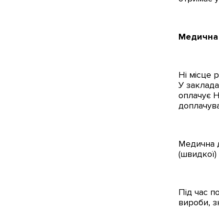
Медична 
Ні місце 
У заклада
оплачує Н
доплачува
Медична д
(швидкої)
Під час п
вироби, з