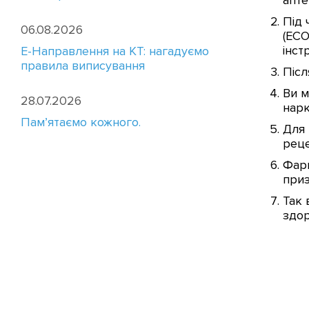
апте
Під 
06.08.2026
(ЕСО
інст
E-Направлення на КТ: нагадуємо
правила виписування
Післ
Ви м
28.07.2026
нарк
Пам’ятаємо кожного.
Для 
реце
Фарм
приз
Так 
здор