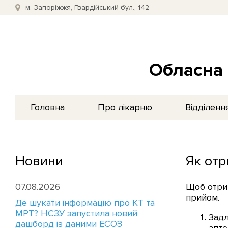
м. Запоріжжя, Гвардійський бул., 142
Обласна 
Головна
Про лікарню
Відділенн
Новини
Як отр
07.08.2026
Щоб отрим
прийом.
Де шукати інформацію про КТ та
МРТ? НСЗУ запустила новий
Задл
дашборд із даними ЕСОЗ