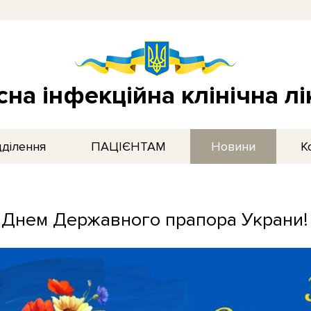
на інфекційна клінічна л
дділення
ПАЦІЄНТАМ
Новини
К
 Днем Державного прапора Украни!