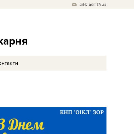
oikb.adm@i.ua
ікарня
онтакти