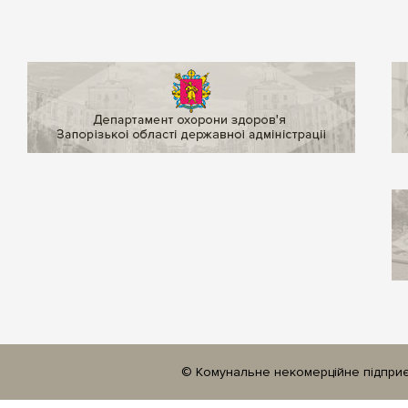
© Комунальне некомерційне підприєм