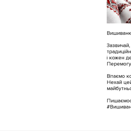
Вишиванка
Зазвичай,
традиційн
і кожен д
Перемогу
Вітаємо к
Нехай цей
майбутньо
Пишаємось
#Вишиван