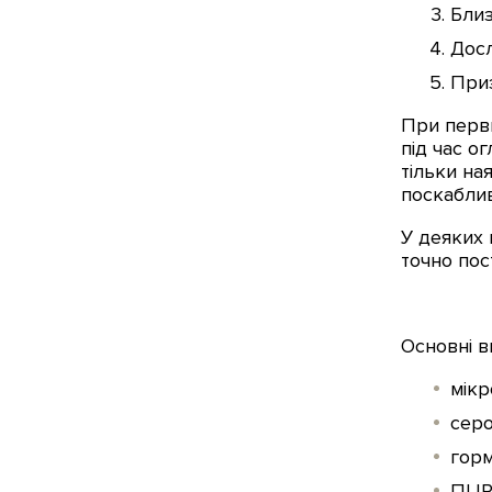
Близ
Дос
Приз
При перви
під час о
тільки на
поскабли
У деяких 
точно пос
Основні в
мікр
серо
горм
ПЦР