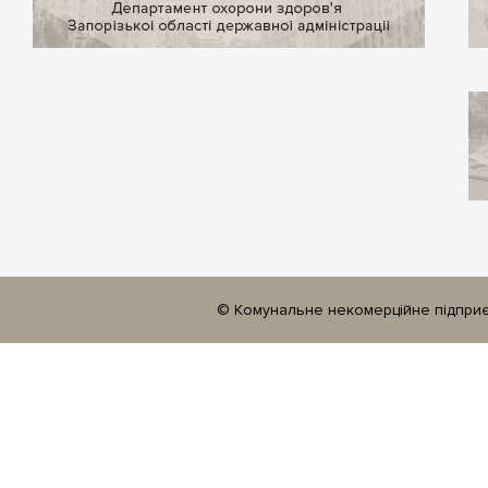
© Комунальне некомерційне підприєм