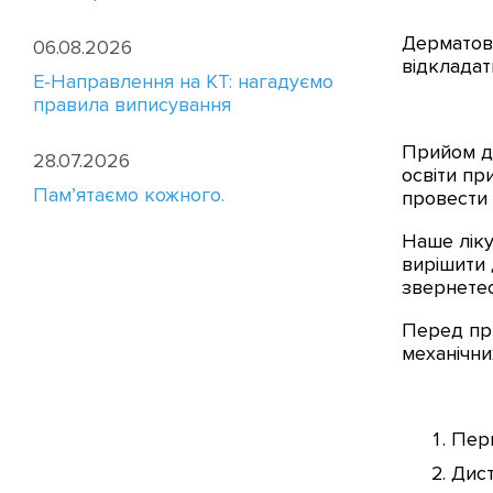
Дерматове
06.08.2026
відкладат
E-Направлення на КТ: нагадуємо
правила виписування
Прийом де
28.07.2026
освіти пр
Пам’ятаємо кожного.
провести
Наше ліку
вирішити 
звернетес
Перед при
механічни
Перв
Дист