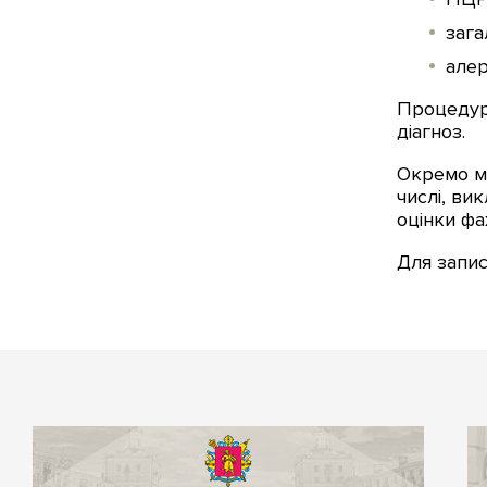
зага
алер
Процедура
діагноз.
Окремо мо
числі, ви
оцінки фа
Для запи